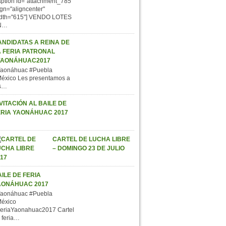
aption id="attachment_785"
ign="aligncenter"
dth="615"] VENDO LOTES
N…
ANDIDATAS A REINA DE
A FERIA PATRONAL
YAONÁHUAC2017
aonáhuac #Puebla
éxico Les presentamos a
s…
VITACIÓN AL BAILE DE
ERIA YAONÁHUAC 2017
CARTEL DE LUCHA LIBRE
– DOMINGO 23 DE JULIO
ILE DE FERIA
AONÁHUAC 2017
aonáhuac #Puebla
éxico
eriaYaonahuac2017 Cartel
 feria…