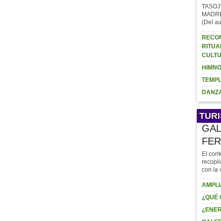
TASOJ
MADRE (
(Del au
RECON
RITUA
CULTU
HIMNO
TEMPL
DANZA
TUR
GAL
FER
El cont
recopil
con la 
AMPLI
¿QUÉ 
¿ENER