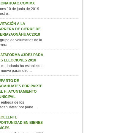
AONAHUAC.COM.MX
nes 10 de junio de 2019
estro…
VITACIÓN A LA
ARRERA DE CIERRE DE
FERIAYAONÁHUAC2018
 grupo de voluntarios de la
rrera…
LATAFORMA #3DE3 PARA
AS ELECCIONES 2018
 ciudadanía ha establecido
 nuevo parámetro…
EPARTO DE
ACAHUATES POR PARTE
EL H. AYUNTAMIENTO
UNICIPAL
 entrega de los
acahuates” por parte…
XCELENTE
PORTUNIDAD EN BIENES
AÍCES