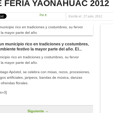
 FERIA YAONÁHUAC 2012
D EN LA LOCALIDAD DE TEPANTILOYAN YAONÁHUAC PUEBLA
ONÁHUAC 2012
Pin It
Escrito el:: 27 julio, 2012
LA MUJER
NAHUAC.COM.MX
n municipio rico en tradiciones y costumbres,
mbiente festivo la mayor parte del año. El...
ipio rico en tradiciones y costumbres, su fervor
 la mayor parte del año.
antiago Apóstol, se celebra con misas, rezos, procesiones,
gos artificiales, jaripeos, bandas de música, danzas
ofrendas florales.
ns=3]
Siguiente →