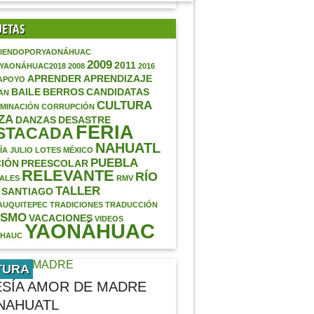
UETAS
IENDOPORYAONÁHUAC
2009
2011
AYAONÁHUAC2018
2008
2016
APRENDER
APRENDIZAJE
APOYO
BAILE
BERROS
CANDIDATAS
AN
CULTURA
MINACIÓN
CORRUPCIÓN
ZA
DANZAS
DESASTRE
FERIA
STACADA
NAHUATL
ÍA
JULIO
LOTES
MÉXICO
PUEBLA
IÓN
PREESCOLAR
RELEVANTE
RÍO
ALES
RMV
TALLER
SANTIAGO
AUQUITEPEC
TRADICIONES
TRADUCCIÓN
ISMO
VACACIONES
VIDEOS
YAONÁHUAC
ÁHAUC
TURA
SÍA AMOR DE MADRE
NAHUATL