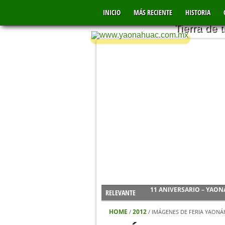
YAONÁHU
INICIO
MÁS RECIENTE
MÉXICO
HISTORIA
Tierra de 
RELEVANTE
CONTAMINACIÓN DEL RÍ
INICIO DE FERIA #YAON
HOME
2012
/
/
IMÁGENES DE FERIA YAONÁ
VIDEO DE LOS FUERTES 