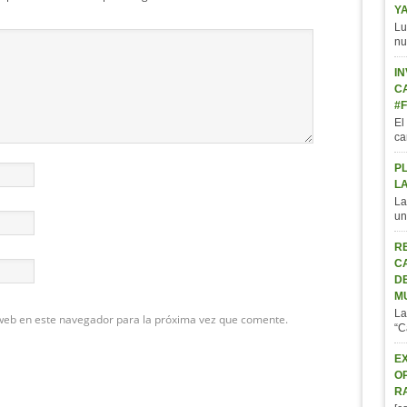
Y
Lu
nu
IN
C
#
El
ca
P
L
La
un
R
C
D
M
La
web en este navegador para la próxima vez que comente.
“C
E
O
R