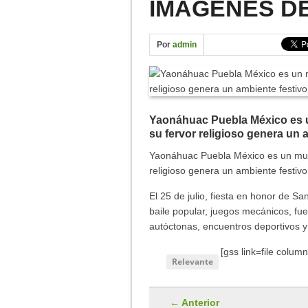
IMÁGENES DE
NUEVO CENTRO DE SALU
IMÁGENES DE FERIA YA
Por
admin
DÍA INTERNACIONAL DE 
11 ANIVERSARIO – YAO
Yaonáhuac Puebla México es u
su fervor religioso genera un a
Yaonáhuac Puebla México es un munic
religioso genera un ambiente festivo
El 25 de julio, fiesta en honor de S
baile popular, juegos mecánicos, fue
autóctonas, encuentros deportivos y 
[gss link=file colum
Relevante
← Anterior