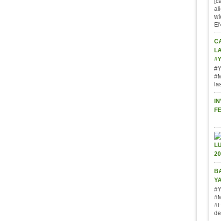
[c
al
wi
E
C
L
#
#Y
#M
la
IN
F
BA
Y
#Y
#M
#F
de