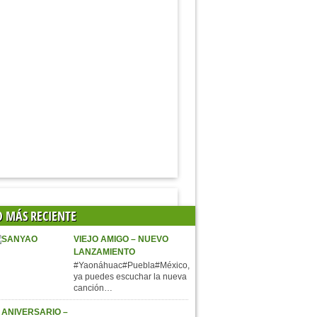
O MÁS RECIENTE
VIEJO AMIGO – NUEVO
LANZAMIENTO
#Yaonáhuac#Puebla#México,
ya puedes escuchar la nueva
canción…
 ANIVERSARIO –