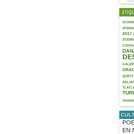
ETIQ
#CORR
#FERI
2017
ATEMP
CONTA
DAN
DE
GALER
ORAC
QUETZ
SALUD
TLATL
TUR
YAON
CUL
POE
EN 