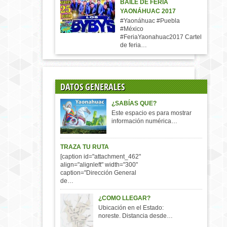
BAILE DE FERIA
YAONÁHUAC 2017
#Yaonáhuac #Puebla
#México
#FeriaYaonahuac2017 Cartel
de feria…
DATOS GENERALES
¿SABÍAS QUE?
Este espacio es para mostrar
información numérica…
TRAZA TU RUTA
[caption id="attachment_462"
align="alignleft" width="300"
caption="Dirección General
de…
¿COMO LLEGAR?
Ubicación en el Estado:
noreste. Distancia desde…