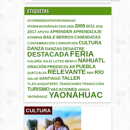
ETIQUETAS
#CORRIENDOPORYAONÁHUAC
2009
2011
#FERIAYAONÁHUAC2018
2008
2016
2017
APRENDER
APRENDIZAJE
APOYO
BAILE
BERROS
CANDIDATAS
ATEMPAN
CULTURA
CONTAMINACIÓN
CORRUPCIÓN
DANZA
DANZAS
DESASTRE
FERIA
DESTACADA
NAHUATL
GALERÍA
JULIO
LOTES
MÉXICO
PUEBLA
ORACIÓN
PREESCOLAR
RELEVANTE
RÍO
QUETZALES
RMV
TALLER
SANTIAGO
SALUD
TLATLAUQUITEPEC
TRADICIONES
TRADUCCIÓN
TURISMO
VACACIONES
VIDEOS
YAONÁHUAC
YAONÁHAUC
CULTURA