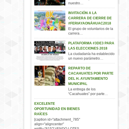
nuestro…
INVITACIÓN A LA
CARRERA DE CIERRE DE
#FERIAYAONÁHUAC2018
El grupo de voluntarios de la
carrera…
PLATAFORMA #3DE3 PARA
LAS ELECCIONES 2018
La ciudadanía ha establecido
un nuevo parámetro…
REPARTO DE
CACAHUATES POR PARTE
DEL H. AYUNTAMIENTO
MUNICIPAL
La entrega de los
“Cacahuates” por parte…
EXCELENTE
OPORTUNIDAD EN BIENES
RAÍCES
[caption id="attachment_785"
align="aligncenter"
width="615"] VENDO LOTES