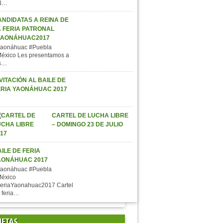
N…
ANDIDATAS A REINA DE
A FERIA PATRONAL
YAONÁHUAC2017
aonáhuac #Puebla
éxico Les presentamos a
s…
VITACIÓN AL BAILE DE
ERIA YAONÁHUAC 2017
CARTEL DE LUCHA LIBRE
– DOMINGO 23 DE JULIO
ILE DE FERIA
AONÁHUAC 2017
aonáhuac #Puebla
éxico
eriaYaonahuac2017 Cartel
 feria…
UETAS