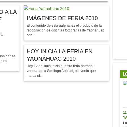
 A LA
IMÁGENES DE FERIA 2010
E
El contenido de esta galería, es el producto de la
recopilación de distintas fotografías de Yaonáhuac
L
con...
HOY INICIA LA FERIA EN
 una danza
YAONÁHUAC 2010
ersos
Hoy 12 de Julio inicia nuestra feria patronal
venerando a Santiago Apóstol, el evento que
L
marca el...
11
Y
Lu