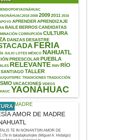
IENDOPORYAONÁHUAC
2009
2011
AYAONÁHUAC2018
2008
2016
APRENDER
APRENDIZAJE
APOYO
BAILE
BERROS
CANDIDATAS
AN
CULTURA
MINACIÓN
CORRUPCIÓN
ZA
DANZAS
DESASTRE
FERIA
STACADA
NAHUATL
ÍA
JULIO
LOTES
MÉXICO
PUEBLA
IÓN
PREESCOLAR
RELEVANTE
RÍO
ALES
RMV
TALLER
SANTIAGO
AUQUITEPEC
TRADICIONES
TRADUCCIÓN
ISMO
VACACIONES
VIDEOS
YAONÁHUAC
ÁHAUC
TURA
SÍA AMOR DE MADRE
NAHUATL
TALIS TE IN NONANTSIN AMOR DE
Te in takatajkuilojke (Miguel A. Hidalgo)