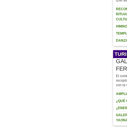
(Del au
RECON
RITUA
CULTU
HIMNO
TEMPL
DANZA
TUR
GAL
FER
El cont
recopil
con la 
AMPLI
¿QUÉ 
¿ENER
GALER
YAON