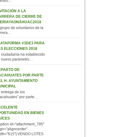
estro…
VITACIÓN A LA
ARRERA DE CIERRE DE
FERIAYAONÁHUAC2018
 grupo de voluntarios de la
rrera…
LATAFORMA #3DE3 PARA
AS ELECCIONES 2018
 ciudadanía ha establecido
 nuevo parámetro…
EPARTO DE
ACAHUATES POR PARTE
EL H. AYUNTAMIENTO
UNICIPAL
 entrega de los
acahuates” por parte…
XCELENTE
PORTUNIDAD EN BIENES
AÍCES
aption id="attachment_785"
ign="aligncenter"
dth="615"] VENDO LOTES