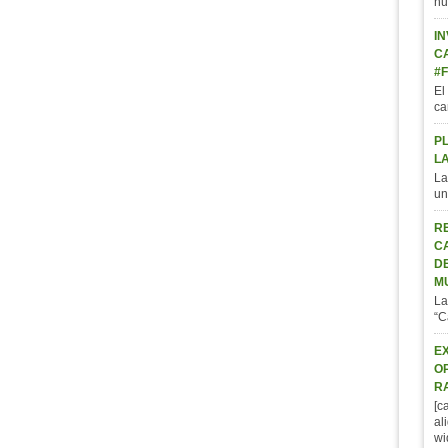
nu
IN
C
#
El
ca
P
L
La
un
R
C
D
M
La
“C
E
O
R
[c
al
wi