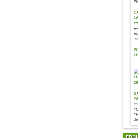
E
C
L
#
#Y
#M
la
IN
F
BA
Y
#Y
#M
#F
de
ETIQ