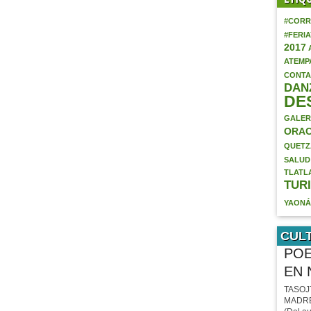
#CORR
#FERI
2017
ATEMP
CONTA
DAN
DE
GALER
ORAC
QUETZ
SALUD
TLATL
TUR
YAON
CUL
POE
EN 
TASOJ
MADRE (