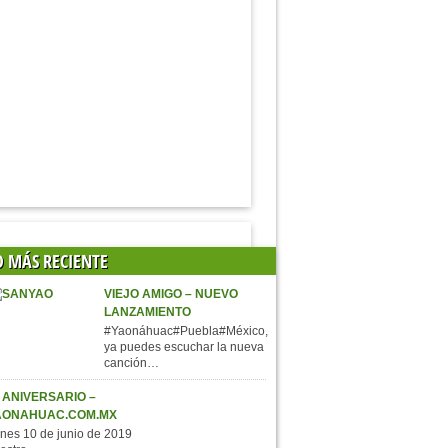
O MÁS RECIENTE
VIEJO AMIGO – NUEVO
LANZAMIENTO
#Yaonáhuac#Puebla#México,
ya puedes escuchar la nueva
canción…
 ANIVERSARIO –
AONAHUAC.COM.MX
nes 10 de junio de 2019