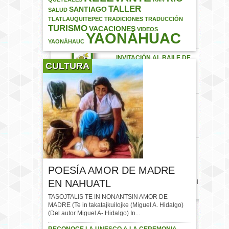
LA FERIA PATRONAL
TALLER
SANTIAGO
SALUD
#YAONÁHUAC2017
TLATLAUQUITEPEC
TRADICIONES
TRADUCCIÓN
#Yaonáhuac #Puebla
TURISMO
VACACIONES
VIDEOS
#México Les presentamos a
YAONÁHUAC
las…
YAONÁHAUC
INVITACIÓN AL BAILE DE
CULTURA
FERIA YAONÁHUAC 2017
CARTEL DE LUCHA LIBRE
– DOMINGO 23 DE JULIO
BAILE DE FERIA
YAONÁHUAC 2017
#Yaonáhuac #Puebla
POESÍA AMOR DE MADRE
#México
EN NAHUATL
#FeriaYaonahuac2017 Cartel
de feria…
TASOJTALIS TE IN NONANTSIN AMOR DE
MADRE (Te in takatajkuilojke (Miguel A. Hidalgo)
(Del autor Miguel A- Hidalgo) In...
RECONOCE LA UNESCO A LA CEREMONIA