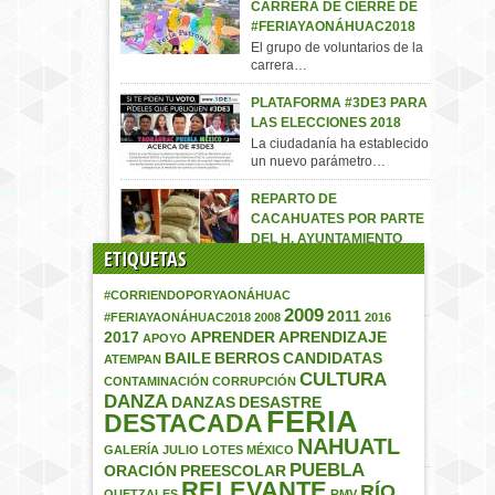
CARRERA DE CIERRE DE
#FERIAYAONÁHUAC2018
El grupo de voluntarios de la
carrera…
PLATAFORMA #3DE3 PARA
LAS ELECCIONES 2018
La ciudadanía ha establecido
un nuevo parámetro…
REPARTO DE
CACAHUATES POR PARTE
DEL H. AYUNTAMIENTO
ETIQUETAS
MUNICIPAL
La entrega de los
#CORRIENDOPORYAONÁHUAC
“Cacahuates” por parte…
2009
2011
#FERIAYAONÁHUAC2018
2008
2016
EXCELENTE
2017
APRENDER
APRENDIZAJE
APOYO
OPORTUNIDAD EN BIENES
BAILE
BERROS
CANDIDATAS
ATEMPAN
RAÍCES
CULTURA
CONTAMINACIÓN
CORRUPCIÓN
[caption id="attachment_785"
DANZA
DANZAS
DESASTRE
FERIA
align="aligncenter"
DESTACADA
width="615"] VENDO LOTES
NAHUATL
EN…
GALERÍA
JULIO
LOTES
MÉXICO
PUEBLA
ORACIÓN
PREESCOLAR
RELEVANTE
CANDIDATAS A REINA DE
RÍO
QUETZALES
RMV