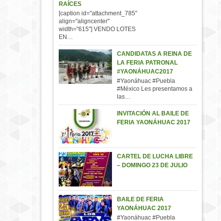
RAÍCES
[caption id="attachment_785"
align="aligncenter"
width="615"] VENDO LOTES
EN…
CANDIDATAS A REINA DE
LA FERIA PATRONAL
#YAONÁHUAC2017
#Yaonáhuac #Puebla
#México Les presentamos a
las…
INVITACIÓN AL BAILE DE
FERIA YAONÁHUAC 2017
CARTEL DE LUCHA LIBRE
– DOMINGO 23 DE JULIO
BAILE DE FERIA
YAONÁHUAC 2017
#Yaonáhuac #Puebla