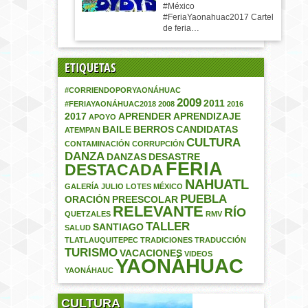
#México
#FeriaYaonahuac2017 Cartel
de feria…
ETIQUETAS
#CORRIENDOPORYAONÁHUAC
2009
2011
#FERIAYAONÁHUAC2018
2008
2016
2017
APRENDER
APRENDIZAJE
APOYO
BAILE
BERROS
CANDIDATAS
ATEMPAN
CULTURA
CONTAMINACIÓN
CORRUPCIÓN
DANZA
DANZAS
DESASTRE
FERIA
DESTACADA
NAHUATL
GALERÍA
JULIO
LOTES
MÉXICO
PUEBLA
ORACIÓN
PREESCOLAR
RELEVANTE
RÍO
QUETZALES
RMV
TALLER
SANTIAGO
SALUD
TLATLAUQUITEPEC
TRADICIONES
TRADUCCIÓN
TURISMO
VACACIONES
VIDEOS
YAONÁHUAC
YAONÁHAUC
CULTURA