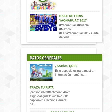
BAILE DE FERIA
YAONÁHUAC 2017
#Yaonáhuac #Puebla
#México
#FeriaYaonahuac2017 Cartel
de feria…
DATOS GENERALES
¿SABÍAS QUE?
Este espacio es para mostrar
información numérica…
TRAZA TU RUTA
[caption id="attachment_462"
align="alignleft" width="300"
caption="Dirección General
de…