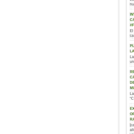
nu
IN
C
#
El
ca
P
L
La
un
R
C
D
M
La
“C
E
O
R
[c
al