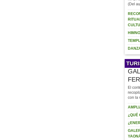
(Del au
RECON
RITUA
CULTU
HIMNO
TEMPL
DANZA
TUR
GAL
FER
El cont
recopil
con la 
AMPLI
¿QUÉ 
¿ENER
GALER
YAON