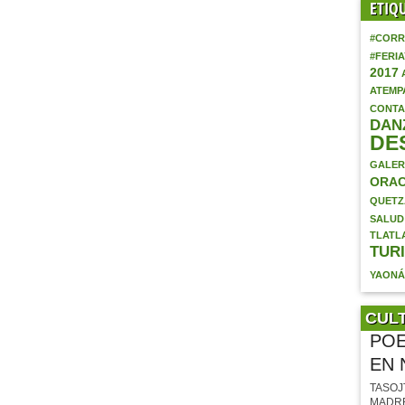
ETIQ
#CORR
#FERI
2017
ATEMP
CONTA
DAN
DE
GALER
ORAC
QUETZ
SALUD
TLATL
TUR
YAON
CUL
POE
EN 
TASOJ
MADRE (