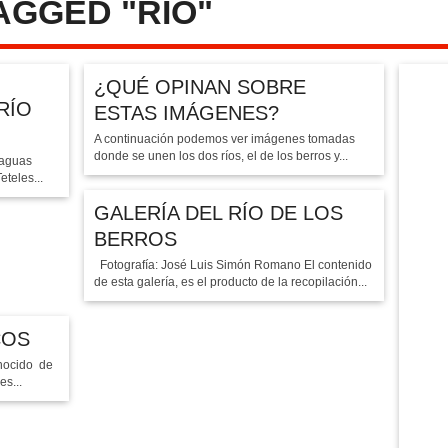
AGGED "RÍO"
NAHUAC.COM.MX
O «LOS BERROS»
¿QUÉ OPINAN SOBRE
ÁHUAC2016
RÍO
ESTAS IMÁGENES?
A continuación podemos ver imágenes tomadas
donde se unen los dos ríos, el de los berros y...
 aguas
teles...
GALERÍA DEL RÍO DE LOS
BERROS
Fotografía: José Luis Simón Romano El contenido
de esta galería, es el producto de la recopilación...
COS
onocido de
es...