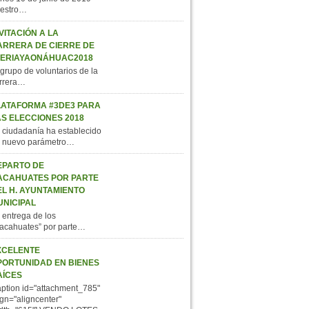
estro…
VITACIÓN A LA
ARRERA DE CIERRE DE
FERIAYAONÁHUAC2018
 grupo de voluntarios de la
rrera…
LATAFORMA #3DE3 PARA
AS ELECCIONES 2018
 ciudadanía ha establecido
 nuevo parámetro…
EPARTO DE
ACAHUATES POR PARTE
EL H. AYUNTAMIENTO
UNICIPAL
 entrega de los
acahuates” por parte…
XCELENTE
PORTUNIDAD EN BIENES
AÍCES
aption id="attachment_785"
ign="aligncenter"