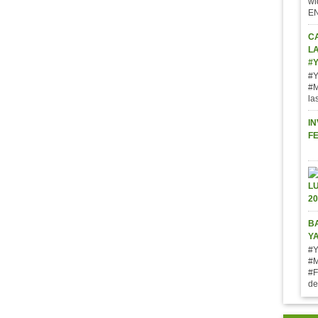
wi
E
C
L
#
#Y
#M
la
IN
F
BA
Y
#Y
#M
#F
de