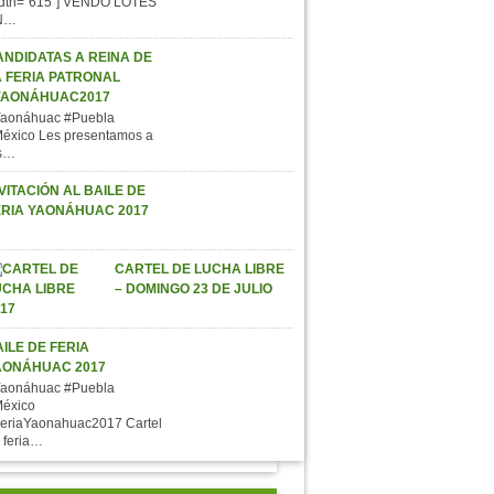
dth="615"] VENDO LOTES
N…
ANDIDATAS A REINA DE
A FERIA PATRONAL
YAONÁHUAC2017
aonáhuac #Puebla
éxico Les presentamos a
s…
VITACIÓN AL BAILE DE
ERIA YAONÁHUAC 2017
CARTEL DE LUCHA LIBRE
– DOMINGO 23 DE JULIO
ILE DE FERIA
AONÁHUAC 2017
aonáhuac #Puebla
éxico
eriaYaonahuac2017 Cartel
 feria…