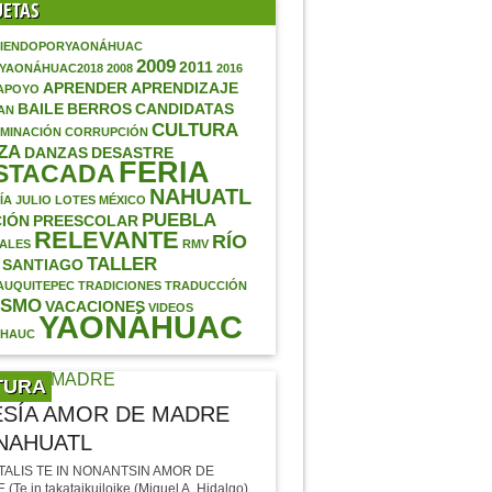
UETAS
IENDOPORYAONÁHUAC
2009
2011
AYAONÁHUAC2018
2008
2016
APRENDER
APRENDIZAJE
APOYO
BAILE
BERROS
CANDIDATAS
AN
CULTURA
MINACIÓN
CORRUPCIÓN
ZA
DANZAS
DESASTRE
FERIA
STACADA
NAHUATL
ÍA
JULIO
LOTES
MÉXICO
PUEBLA
IÓN
PREESCOLAR
RELEVANTE
RÍO
ALES
RMV
TALLER
SANTIAGO
AUQUITEPEC
TRADICIONES
TRADUCCIÓN
ISMO
VACACIONES
VIDEOS
YAONÁHUAC
ÁHAUC
TURA
SÍA AMOR DE MADRE
NAHUATL
TALIS TE IN NONANTSIN AMOR DE
Te in takatajkuilojke (Miguel A. Hidalgo)