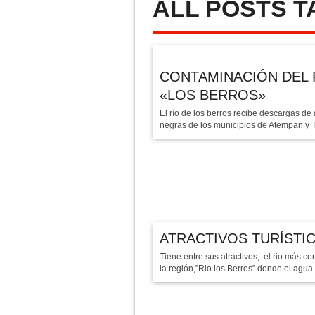
ALL POSTS T
11 ANIVERSARIO – YAO
CONTAMINACIÓN DEL RÍ
INICIO DE FERIA #YAON
CONTAMINACIÓN DEL 
«LOS BERROS»
El río de los berros recibe descargas de
negras de los municipios de Atempan y Te
ATRACTIVOS TURÍSTI
Tiene entre sus atractivos, el rio más c
la región,”Rio los Berros” donde el agua 