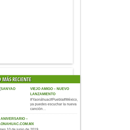
O MÁS RECIENTE
VIEJO AMIGO – NUEVO
LANZAMIENTO
#Yaonáhuac#Puebla#México,
ya puedes escuchar la nueva
canción…
 ANIVERSARIO –
AONAHUAC.COM.MX
nes 10 de junio de 2019