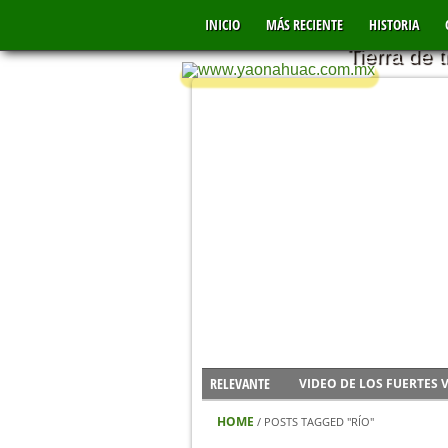
YAONÁHU
INICIO
MÁS RECIENTE
MÉXICO
HISTORIA
Tierra de 
VIDEO DE LOS FUERTES 
RELEVANTE
NUEVO CENTRO DE SALU
IMÁGENES DE FERIA YA
HOME
/
POSTS TAGGED "RÍO"
DÍA INTERNACIONAL DE 