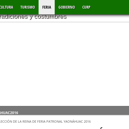
AC PUEBLA
CULTURA
TURISMO
FERIA
GOBIERNO
CURP
tradiciones y costumbres
ÁHUAC2016
VIENTOS
ECCIÓN DE LA REINA DE FERIA PATRONAL YAONÁHUAC 2016
D EN LA LOCALIDAD DE TEPANTILOYAN YAONÁHUAC PUEBLA