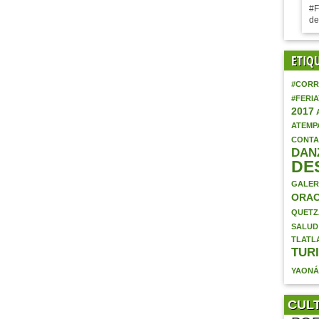
#F
de
ETIQ
#CORR
#FERI
2017
ATEMP
CONTA
DAN
DE
GALER
ORAC
QUETZ
SALUD
TLATL
TUR
YAON
CUL