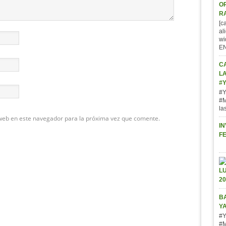
O
R
[c
al
wi
E
C
L
#
#Y
#M
la
web en este navegador para la próxima vez que comente.
IN
F
BA
Y
#Y
#M