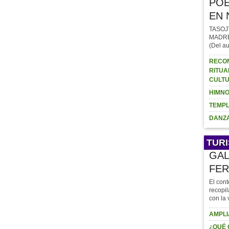
POE
EN 
TASOJ
MADRE (
(Del au
RECON
RITUA
CULTU
HIMNO
TEMPL
DANZA
TUR
GAL
FER
El cont
recopil
con la 
AMPLI
¿QUÉ 