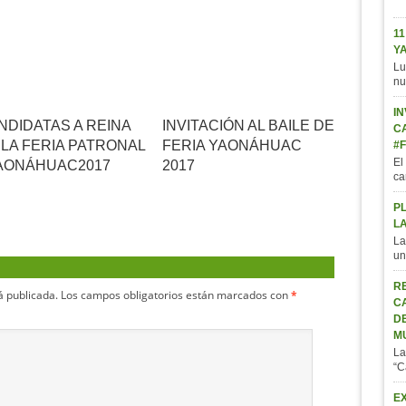
11
Y
Lu
nu
IN
NDIDATAS A REINA
INVITACIÓN AL BAILE DE
C
 LA FERIA PATRONAL
FERIA YAONÁHUAC
#
El
AONÁHUAC2017
2017
ca
P
L
La
un
R
á publicada.
Los campos obligatorios están marcados con
*
C
D
M
La
“C
E