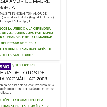
SÍA AMOR DE MADRE
NAHUATL
TALIS TE IN NONANTSIN AMOR DE
Te in takatajkuilojke (Miguel A. Hidalgo)
tor Miguel A- Hidalgo) In...
OCE LA UNESCO A LA CEREMONIA
L DE VOLADORES COMO PATRIMONIO
RAL INTANGIBLE DE LA HUMANIDAD
 DEL ESTADO DE PUEBLA
O EN HONOR A SANTIAGO APÓSTOL
 DE LOS SANTIAGUITOS
ISMO
ERIA DE FOTOS DE
IA YAONÁHUAC 2008
enido de esta galería, es el producto de la
ación de distintas fotografías de Yaonáhuac
valiosa...
ACIÓN P.H ATEXCACO PUEBLA
OPINAN SOBRE ESTAS IMÁGENES?