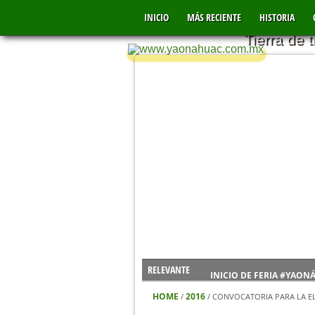
YAONÁHU
INICIO
MÁS RECIENTE
MÉXICO
HISTORIA
Tierra de 
RELEVANTE
INICIO DE FERIA #YAON
VIDEO DE LOS FUERTES 
HOME
2016
/
/
CONVOCATORIA PARA LA EL
NUEVO CENTRO DE SALU