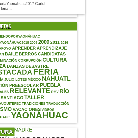
eriaYaonahuac2017 Cartel
 feria…
UETAS
IENDOPORYAONÁHUAC
2009
2011
AYAONÁHUAC2018
2008
2016
APRENDER
APRENDIZAJE
APOYO
BAILE
BERROS
CANDIDATAS
AN
CULTURA
MINACIÓN
CORRUPCIÓN
ZA
DANZAS
DESASTRE
FERIA
STACADA
NAHUATL
ÍA
JULIO
LOTES
MÉXICO
PUEBLA
IÓN
PREESCOLAR
RELEVANTE
RÍO
ALES
RMV
TALLER
SANTIAGO
AUQUITEPEC
TRADICIONES
TRADUCCIÓN
ISMO
VACACIONES
VIDEOS
YAONÁHUAC
ÁHAUC
TURA