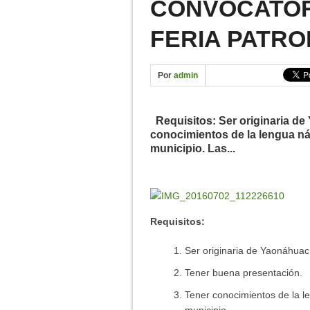
CONVOCATORI
IMÁGENES DE FERIA YA
FERIA PATRO
DÍA INTERNACIONAL DE 
11 ANIVERSARIO – YAO
Por
admin
CONTAMINACIÓN DEL RÍ
Requisitos: Ser originaria de
conocimientos de la lengua ná
municipio. Las...
Requisitos:
Ser originaria de Yaonáhuac
Tener buena presentación.
Tener conocimientos de la l