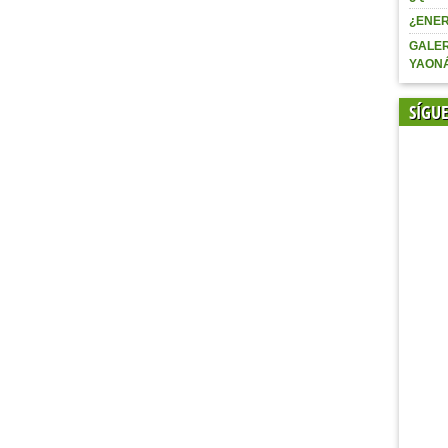
¿ENER
GALER
YAON
SÍGU