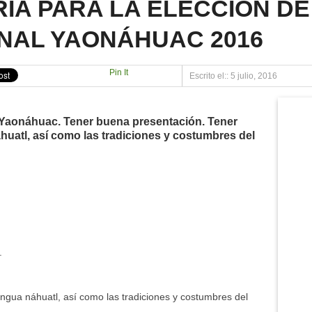
A PARA LA ELECCIÓN DE 
ONÁHUAC 2012
NAL YAONÁHUAC 2016
LA MUJER
NAHUAC.COM.MX
Pin It
Escrito el:: 5 julio, 2016
O «LOS BERROS»
 Yaonáhuac. Tener buena presentación. Tener
huatl, así como las tradiciones y costumbres del
.
engua náhuatl, así como las tradiciones y costumbres del