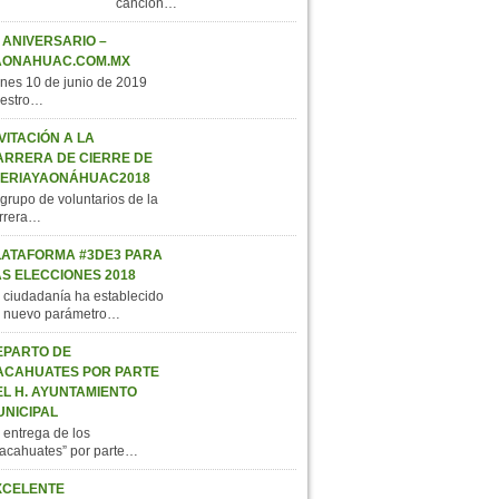
canción…
 ANIVERSARIO –
AONAHUAC.COM.MX
nes 10 de junio de 2019
estro…
VITACIÓN A LA
ARRERA DE CIERRE DE
FERIAYAONÁHUAC2018
 grupo de voluntarios de la
rrera…
LATAFORMA #3DE3 PARA
AS ELECCIONES 2018
 ciudadanía ha establecido
 nuevo parámetro…
EPARTO DE
ACAHUATES POR PARTE
EL H. AYUNTAMIENTO
UNICIPAL
 entrega de los
acahuates” por parte…
XCELENTE