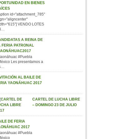
PORTUNIDAD EN BIENES
AÍCES
aption id="attachment_785"
ign="aligncenter"
dth="615"] VENDO LOTES
N…
ANDIDATAS A REINA DE
A FERIA PATRONAL
YAONÁHUAC2017
aonáhuac #Puebla
éxico Les presentamos a
s…
VITACIÓN AL BAILE DE
ERIA YAONÁHUAC 2017
CARTEL DE LUCHA LIBRE
– DOMINGO 23 DE JULIO
ILE DE FERIA
AONÁHUAC 2017
aonáhuac #Puebla
éxico