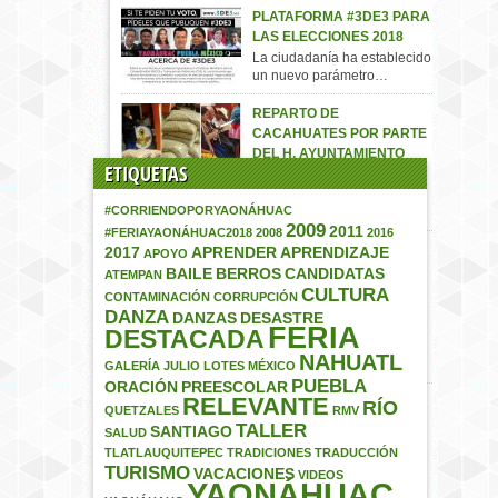
PLATAFORMA #3DE3 PARA
LAS ELECCIONES 2018
La ciudadanía ha establecido
un nuevo parámetro…
REPARTO DE
CACAHUATES POR PARTE
DEL H. AYUNTAMIENTO
ETIQUETAS
MUNICIPAL
La entrega de los
#CORRIENDOPORYAONÁHUAC
“Cacahuates” por parte…
2009
2011
#FERIAYAONÁHUAC2018
2008
2016
EXCELENTE
2017
APRENDER
APRENDIZAJE
APOYO
OPORTUNIDAD EN BIENES
BAILE
BERROS
CANDIDATAS
ATEMPAN
RAÍCES
CULTURA
CONTAMINACIÓN
CORRUPCIÓN
[caption id="attachment_785"
DANZA
DANZAS
DESASTRE
FERIA
align="aligncenter"
DESTACADA
width="615"] VENDO LOTES
NAHUATL
EN…
GALERÍA
JULIO
LOTES
MÉXICO
PUEBLA
ORACIÓN
PREESCOLAR
RELEVANTE
CANDIDATAS A REINA DE
RÍO
QUETZALES
RMV
LA FERIA PATRONAL
TALLER
SANTIAGO
SALUD
#YAONÁHUAC2017
TLATLAUQUITEPEC
TRADICIONES
TRADUCCIÓN
#Yaonáhuac #Puebla
TURISMO
VACACIONES
VIDEOS
#México Les presentamos a
YAONÁHUAC