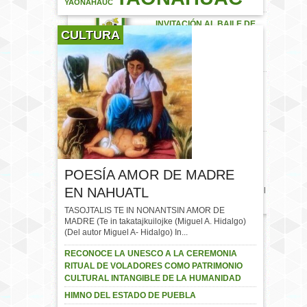
las…
YAONÁHAUC
INVITACIÓN AL BAILE DE
CULTURA
FERIA YAONÁHUAC 2017
CARTEL DE LUCHA LIBRE
– DOMINGO 23 DE JULIO
BAILE DE FERIA
YAONÁHUAC 2017
#Yaonáhuac #Puebla
POESÍA AMOR DE MADRE
#México
EN NAHUATL
#FeriaYaonahuac2017 Cartel
de feria…
TASOJTALIS TE IN NONANTSIN AMOR DE
MADRE (Te in takatajkuilojke (Miguel A. Hidalgo)
(Del autor Miguel A- Hidalgo) In...
RECONOCE LA UNESCO A LA CEREMONIA
RITUAL DE VOLADORES COMO PATRIMONIO
CULTURAL INTANGIBLE DE LA HUMANIDAD
HIMNO DEL ESTADO DE PUEBLA