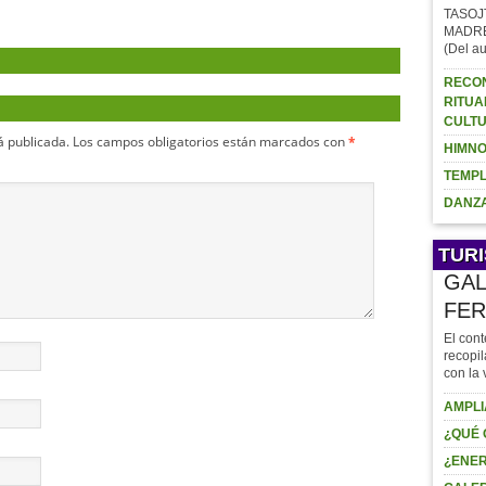
TASOJ
MADRE (
(Del au
RECON
RITUA
CULTU
á publicada.
Los campos obligatorios están marcados con
*
HIMNO
TEMPL
DANZA
TUR
GAL
FER
El cont
recopil
con la 
AMPLI
¿QUÉ 
¿ENER