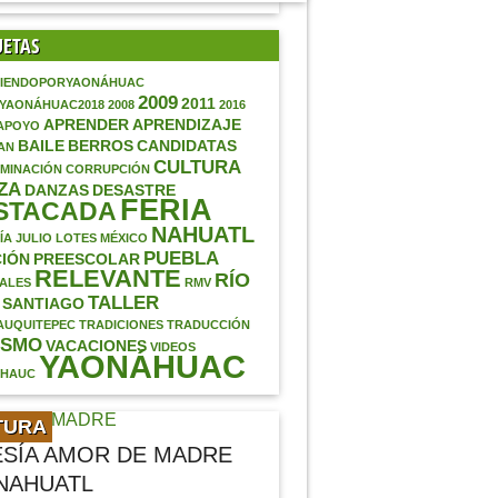
UETAS
IENDOPORYAONÁHUAC
2009
2011
AYAONÁHUAC2018
2008
2016
APRENDER
APRENDIZAJE
APOYO
BAILE
BERROS
CANDIDATAS
AN
CULTURA
MINACIÓN
CORRUPCIÓN
ZA
DANZAS
DESASTRE
FERIA
STACADA
NAHUATL
ÍA
JULIO
LOTES
MÉXICO
PUEBLA
IÓN
PREESCOLAR
RELEVANTE
RÍO
ALES
RMV
TALLER
SANTIAGO
AUQUITEPEC
TRADICIONES
TRADUCCIÓN
ISMO
VACACIONES
VIDEOS
YAONÁHUAC
ÁHAUC
TURA
SÍA AMOR DE MADRE
NAHUATL