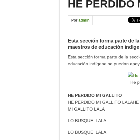
HE PERDIDO 
11 ANIVERSARIO – YAO
CONTAMINACIÓN DEL RÍ
Por
admin
INICIO DE FERIA #YAON
Esta sección forma parte de la
maestros de educación indígen
Esta sección forma parte de la secc
educación indígena se puedan apoya
He pe
HE PERDIDO MI GALLITO
HE PERDIDO MI GALLITO LALAHE
MI GALLITO LALA
LO BUSQUE LALA
LO BUSQUE LALA