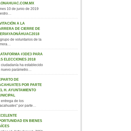
AONAHUAC.COM.MX
nes 10 de junio de 2019
estro…
VITACIÓN A LA
ARRERA DE CIERRE DE
FERIAYAONÁHUAC2018
 grupo de voluntarios de la
rrera…
LATAFORMA #3DE3 PARA
AS ELECCIONES 2018
 ciudadanía ha establecido
 nuevo parámetro…
EPARTO DE
ACAHUATES POR PARTE
EL H. AYUNTAMIENTO
UNICIPAL
 entrega de los
acahuates” por parte…
XCELENTE
PORTUNIDAD EN BIENES
AÍCES