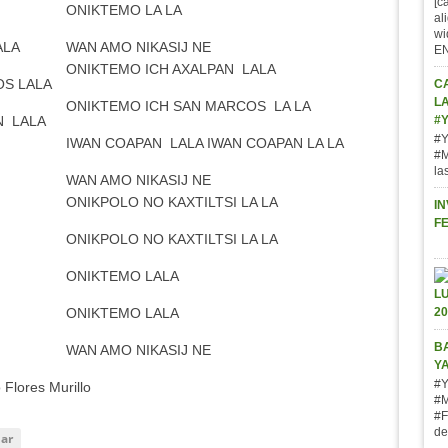
[c
ONIKTEMO LA LA
al
wi
ALA
WAN AMO NIKASIJ NE
E
ONIKTEMO ICH AXALPAN LALA
OS LALA
C
L
ONIKTEMO ICH SAN MARCOS LA LA
N LALA
#
#Y
IWAN COAPAN LALA IWAN COAPAN LA LA
#M
la
WAN AMO NIKASIJ NE
ONIKPOLO NO KAXTILTSI LA LA
IN
F
ONIKPOLO NO KAXTILTSI LA LA
ONIKTEMO LALA
ONIKTEMO LALA
BA
WAN AMO NIKASIJ NE
Y
#Y
 Flores Murillo
#M
#F
de
lar