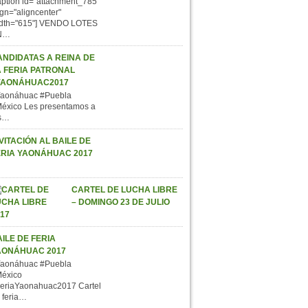
aption id="attachment_785"
ign="aligncenter"
dth="615"] VENDO LOTES
N…
ANDIDATAS A REINA DE
A FERIA PATRONAL
YAONÁHUAC2017
aonáhuac #Puebla
éxico Les presentamos a
s…
VITACIÓN AL BAILE DE
ERIA YAONÁHUAC 2017
CARTEL DE LUCHA LIBRE
– DOMINGO 23 DE JULIO
ILE DE FERIA
AONÁHUAC 2017
aonáhuac #Puebla
éxico
eriaYaonahuac2017 Cartel
 feria…