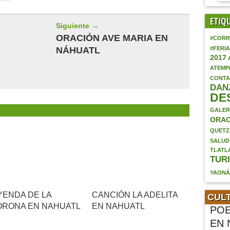
ETIQ
Siguiente →
ORACIÓN AVE MARIA EN
#CORR
NÁHUATL
#FERI
2017
ATEMP
CONTA
DAN
DE
GALER
ORAC
QUETZ
SALUD
TLATL
TUR
YAON
YENDA DE LA
CANCIÓN LA ADELITA
CUL
ORONA EN NAHUATL
EN NAHUATL
POE
EN 