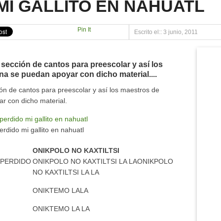
MI GALLITO EN NAHUATL
NAHUAC.COM.MX
O «LOS BERROS»
Pin It
Escrito el:: 3 junio, 2011
ÁHUAC2016
 sección de cantos para preescolar y así los
a se puedan apoyar con dicho material....
ión de cantos para preescolar y así los maestros de
r con dicho material.
rdido mi gallito en nahuatl
ONIKPOLO NO KAXTILTSI
 PERDIDO
ONIKPOLO NO KAXTILTSI LA LAONIKPOLO
NO KAXTILTSI LA LA
ONIKTEMO LALA
ONIKTEMO LA LA