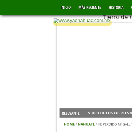
YAONÁHU
INICIO
MÁS RECIENTE
MÉXICO
HISTORIA
Tierra de 
VIDEO DE LOS FUERTES 
RELEVANTE
NUEVO CENTRO DE SALU
IMÁGENES DE FERIA YA
HOME
NÁHUATL
/
/
HE PERDIDO MI GALL
DÍA INTERNACIONAL DE 