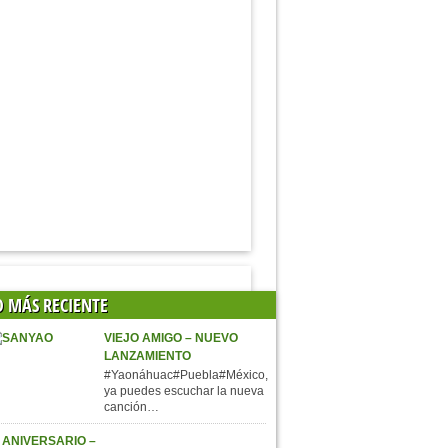
O MÁS RECIENTE
VIEJO AMIGO – NUEVO
LANZAMIENTO
#Yaonáhuac#Puebla#México,
ya puedes escuchar la nueva
canción…
 ANIVERSARIO –