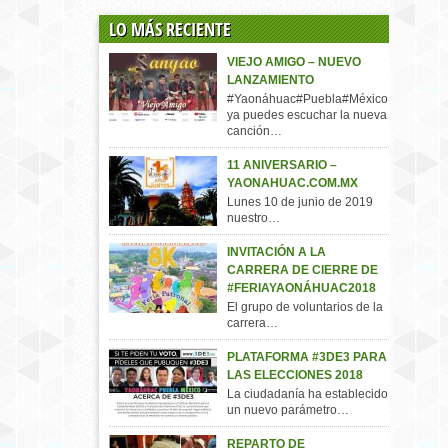
LO MÁS RECIENTE
VIEJO AMIGO – NUEVO
LANZAMIENTO
#Yaonáhuac#Puebla#México,
ya puedes escuchar la nueva
canción…
11 ANIVERSARIO –
YAONAHUAC.COM.MX
Lunes 10 de junio de 2019
nuestro…
INVITACIÓN A LA
CARRERA DE CIERRE DE
#FERIAYAONÁHUAC2018
El grupo de voluntarios de la
carrera…
PLATAFORMA #3DE3 PARA
LAS ELECCIONES 2018
La ciudadanía ha establecido
un nuevo parámetro…
REPARTO DE