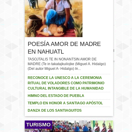
CARTEL DE LUCHA LIBRE
– DOMINGO 23 DE JULIO
BAILE DE FERIA
YAONÁHUAC 2017
#Yaonáhuac #Puebla
POESÍA AMOR DE MADRE
#México
EN NAHUATL
#FeriaYaonahuac2017 Cartel
de feria…
TASOJTALIS TE IN NONANTSIN AMOR DE
MADRE (Te in takatajkuilojke (Miguel A. Hidalgo)
(Del autor Miguel A- Hidalgo) In...
RECONOCE LA UNESCO A LA CEREMONIA
RITUAL DE VOLADORES COMO PATRIMONIO
CULTURAL INTANGIBLE DE LA HUMANIDAD
HIMNO DEL ESTADO DE PUEBLA
TEMPLO EN HONOR A SANTIAGO APÓSTOL
DANZA DE LOS SANTIAGUITOS
TURISMO