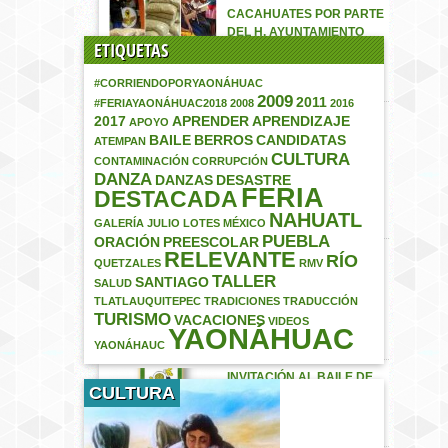
CACAHUATES POR PARTE
DEL H. AYUNTAMIENTO
ETIQUETAS
MUNICIPAL
La entrega de los
#CORRIENDOPORYAONÁHUAC
“Cacahuates” por parte…
2009
2011
#FERIAYAONÁHUAC2018
2008
2016
EXCELENTE
2017
APRENDER
APRENDIZAJE
APOYO
OPORTUNIDAD EN BIENES
BAILE
BERROS
CANDIDATAS
ATEMPAN
RAÍCES
CULTURA
CONTAMINACIÓN
CORRUPCIÓN
[caption id="attachment_785"
DANZA
DANZAS
DESASTRE
FERIA
align="aligncenter"
DESTACADA
width="615"] VENDO LOTES
NAHUATL
EN…
GALERÍA
JULIO
LOTES
MÉXICO
PUEBLA
ORACIÓN
PREESCOLAR
RELEVANTE
CANDIDATAS A REINA DE
RÍO
QUETZALES
RMV
LA FERIA PATRONAL
TALLER
SANTIAGO
SALUD
#YAONÁHUAC2017
TLATLAUQUITEPEC
TRADICIONES
TRADUCCIÓN
#Yaonáhuac #Puebla
TURISMO
VACACIONES
VIDEOS
#México Les presentamos a
YAONÁHUAC
las…
YAONÁHAUC
INVITACIÓN AL BAILE DE
CULTURA
FERIA YAONÁHUAC 2017