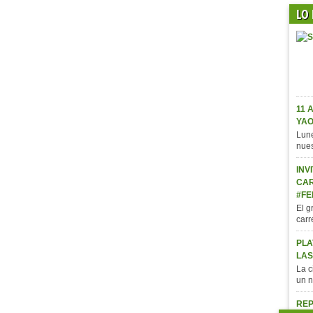
LO
11 
YA
Lune
nue
INV
CAR
#FE
El g
car
PLA
LAS
La c
un 
REP