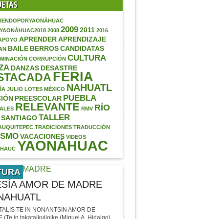
UETAS
AHUATES POR PARTE
 H. AYUNTAMIENTO
ICIPAL
IENDOPORYAONÁHUAC
2009
ntrega de los
2011
AYAONÁHUAC2018
2008
2016
ahuates” por parte…
APRENDER
APRENDIZAJE
APOYO
BAILE
BERROS
CANDIDATAS
AN
ELENTE
CULTURA
MINACIÓN
CORRUPCIÓN
RTUNIDAD EN BIENES
ZA
DANZAS
DESASTRE
CES
FERIA
STACADA
tion id="attachment_785"
NAHUATL
n="aligncenter"
ÍA
JULIO
LOTES
MÉXICO
th="615"] VENDO LOTES
PUEBLA
IÓN
PREESCOLAR
…
RELEVANTE
RÍO
ALES
RMV
TALLER
SANTIAGO
DIDATAS A REINA DE
AUQUITEPEC
TRADICIONES
TRADUCCIÓN
FERIA PATRONAL
ISMO
VACACIONES
VIDEOS
AONÁHUAC2017
YAONÁHUAC
onáhuac #Puebla
ÁHAUC
xico Les presentamos a
…
TURA
ITACIÓN AL BAILE DE
SÍA AMOR DE MADRE
IA YAONÁHUAC 2017
NAHUATL
TALIS TE IN NONANTSIN AMOR DE
CARTEL DE LUCHA LIBRE
Te in takatajkuilojke (Miguel A. Hidalgo)