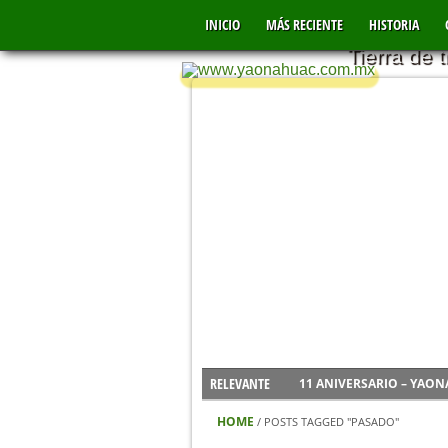
YAONÁHU
INICIO
MÁS RECIENTE
MÉXICO
HISTORIA
Tierra de 
11 ANIVERSARIO – YAO
RELEVANTE
CONTAMINACIÓN DEL RÍ
INICIO DE FERIA #YAON
HOME
/
POSTS TAGGED "PASADO"
VIDEO DE LOS FUERTES 