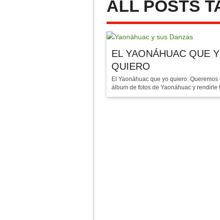
ALL POSTS 
NUEVO CENTRO DE SALU
IMÁGENES DE FERIA YA
DÍA INTERNACIONAL DE 
EL YAONÁHUAC QUE 
QUIERO
El Yaonáhuac que yo quiero: Queremos c
álbum de fotos de Yaonáhuac y rendirle tr