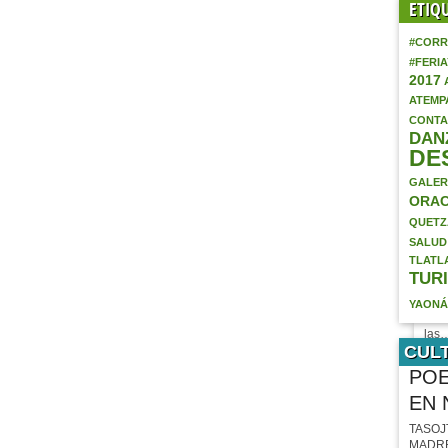
ETIQ
CAC
DEL
MUN
#CORR
La e
#FERI
“Cac
2017
ATEMP
EXC
CONTA
OPO
DAN
RAÍ
DE
[cap
alig
GALER
wid
ORAC
EN
QUETZ
SALUD
CAN
TLATL
LA 
TUR
#Y
#Ya
YAON
#Mé
las
CUL
INV
POE
FER
EN 
TASOJ
MADRE (