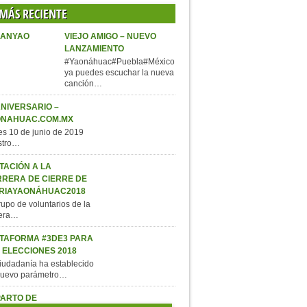
 MÁS RECIENTE
VIEJO AMIGO – NUEVO
LANZAMIENTO
#Yaonáhuac#Puebla#México,
ya puedes escuchar la nueva
canción…
ANIVERSARIO –
ONAHUAC.COM.MX
s 10 de junio de 2019
stro…
ITACIÓN A LA
RERA DE CIERRE DE
RIAYAONÁHUAC2018
rupo de voluntarios de la
rera…
TAFORMA #3DE3 PARA
 ELECCIONES 2018
iudadanía ha establecido
nuevo parámetro…
ARTO DE