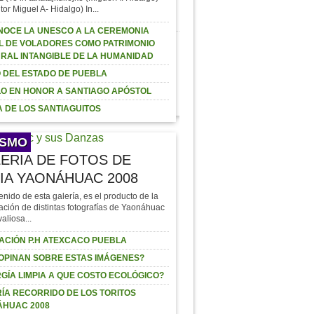
– DOMINGO 23 DE JULIO
tor Miguel A- Hidalgo) In...
OCE LA UNESCO A LA CEREMONIA
L DE VOLADORES COMO PATRIMONIO
LE DE FERIA
RAL INTANGIBLE DE LA HUMANIDAD
NÁHUAC 2017
onáhuac #Puebla
 DEL ESTADO DE PUEBLA
xico
O EN HONOR A SANTIAGO APÓSTOL
riaYaonahuac2017 Cartel
eria…
 DE LOS SANTIAGUITOS
ISMO
ERIA DE FOTOS DE
IA YAONÁHUAC 2008
enido de esta galería, es el producto de la
ación de distintas fotografías de Yaonáhuac
valiosa...
ACIÓN P.H ATEXCACO PUEBLA
OPINAN SOBRE ESTAS IMÁGENES?
GÍA LIMPIA A QUE COSTO ECOLÓGICO?
ÍA RECORRIDO DE LOS TORITOS
ÁHUAC 2008