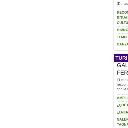
(Del au
RECON
RITUA
BAI
CULTU
YAO
#Ya
HIMNO
#Mé
TEMPL
#Fe
de f
DANZA
TUR
GAL
FER
El cont
recopil
con la 
AMPLI
¿QUÉ 
¿ENER
GALER
YAON