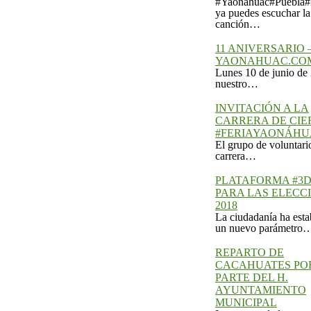
canción…
11 ANIVERSARIO 
YAONAHUAC.CO
Lunes 10 de junio de
nuestro…
INVITACIÓN A LA
CARRERA DE CIE
#FERIAYAONÁHU
El grupo de voluntari
carrera…
PLATAFORMA #3D
PARA LAS ELECC
2018
La ciudadanía ha esta
un nuevo parámetro
REPARTO DE
CACAHUATES PO
PARTE DEL H.
AYUNTAMIENTO
MUNICIPAL
La entrega de los
“Cacahuates” por pa