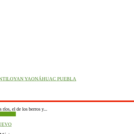
ANTILOYAN YAONÁHUAC PUEBLA
os, el de los berros y...
NUEVO
México,
a nueva