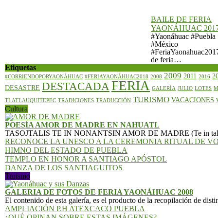
BAILE DE FERIA
YAONÁHUAC 201
#Yaonáhuac #Puebla
#México
#FeriaYaonahuac2017
de feria…
Etiquetas
2009
2011
2
#CORRIENDOPORYAONÁHUAC
#FERIAYAONÁHUAC2018
2008
2016
FERIA
DESTACADA
DESASTRE
GALERÍA
JULIO
LOTES
M
TURISMO
VACACIONES
TLATLAUQUITEPEC
TRADICIONES
TRADUCCIÓN
Cultura
POESÍA AMOR DE MADRE EN NAHUATL
TASOJTALIS TE IN NONANTSIN AMOR DE MADRE (Te in takatajkuil
RECONOCE LA UNESCO A LA CEREMONIA RITUAL DE V
HIMNO DEL ESTADO DE PUEBLA
TEMPLO EN HONOR A SANTIAGO APÓSTOL
DANZA DE LOS SANTIAGUITOS
Turismo
GALERIA DE FOTOS DE FERIA YAONÁHUAC 2008
El contenido de esta galería, es el producto de la recopilación de disti
AMPLIACIÓN P.H ATEXCACO PUEBLA
¿QUÉ OPINAN SOBRE ESTAS IMÁGENES?
¿ENERGÍA LIMPIA A QUE COSTO ECOLÓGICO?