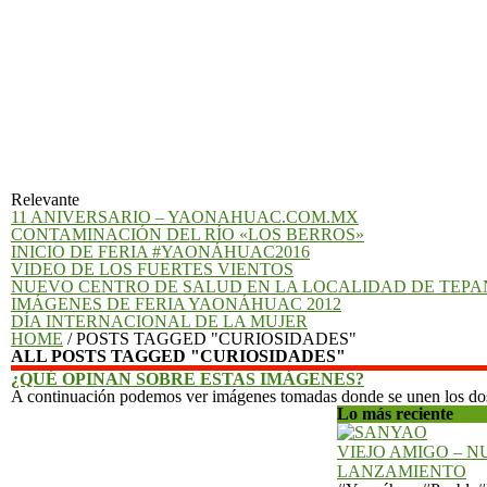
11 ANIVERSARIO – YAONAHUAC.COM.MX
Relevante
CONTAMINACIÓN DEL RÍO «LOS BERROS»
INICIO DE FERIA #YAONÁHUAC2016
VIDEO DE LOS FUERTES VIENTOS
NUEVO CENTRO DE SALUD EN LA LOCALIDAD DE TEP
IMÁGENES DE FERIA YAONÁHUAC 2012
DÍA INTERNACIONAL DE LA MUJER
HOME
/
POSTS TAGGED "CURIOSIDADES"
ALL POSTS TAGGED "CURIOSIDADES"
¿QUÉ OPINAN SOBRE ESTAS IMÁGENES?
A continuación podemos ver imágenes tomadas donde se unen los dos rí
Lo más reciente
VIEJO AMIGO – 
LANZAMIENTO
#Yaonáhuac#Puebla#
ya puedes escuchar l