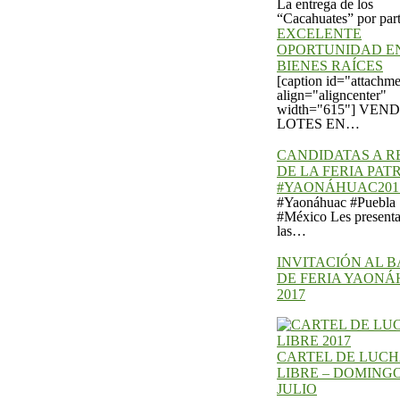
EXCELENTE
OPORTUNIDAD E
BIENES RAÍCES
[caption id="attachm
align="aligncenter"
width="615"] VEN
LOTES EN…
CANDIDATAS A R
DE LA FERIA PA
#YAONÁHUAC201
#Yaonáhuac #Puebla
#México Les present
las…
INVITACIÓN AL B
DE FERIA YAON
2017
CARTEL DE LUC
LIBRE – DOMINGO
JULIO