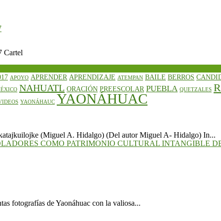
7
 Cartel
017
APRENDER
APRENDIZAJE
BAILE
BERROS
CANDI
APOYO
ATEMPAN
R
NAHUATL
PUEBLA
ORACIÓN
PREESCOLAR
ÉXICO
QUETZALES
YAONÁHUAC
VIDEOS
YAONÁHAUC
ojke (Miguel A. Hidalgo) (Del autor Miguel A- Hidalgo) In...
OLADORES COMO PATRIMONIO CULTURAL INTANGIBLE D
ntas fotografías de Yaonáhuac con la valiosa...