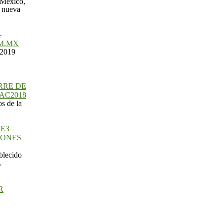
–
M.MX
 2019
RRE DE
AC2018
os de la
E3
IONES
blecido
…
R
rte…