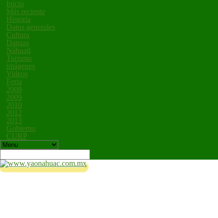
Inicio
Más reciente
Historia
Datos generales
Cultura
Danzas
Náhuatl
Turismo
imágenes
Videos
Feria
2008
2009
2010
2012
2013
Gobierno
CURP