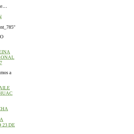
N
ent_785"
DO
EINA
TRONAL
7
amos a
AILE
ÁHUAC
HA
 23 DE