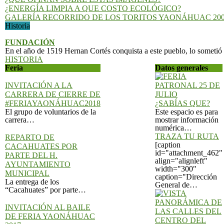
GALERÍA RECORRIDO DE LOS TORITOS YAONÁHUAC 20
Historia
FUNDACIÓN
En el año de 1519 Hernan Cortés conquista a este pueblo, lo sometió 
HISTORIA
Feria
Datos generales
INVITACIÓN A LA
CARRERA DE CIERRE DE
#FERIAYAONÁHUAC2018
¿SABÍAS QUE?
El grupo de voluntarios de la
Este espacio es para
carrera…
mostrar información
numérica…
TRAZA TU RUTA
REPARTO DE
[caption
CACAHUATES POR
id="attachment_462"
PARTE DEL H.
align="alignleft"
AYUNTAMIENTO
width="300"
MUNICIPAL
caption="Dirección
La entrega de los
General de…
“Cacahuates” por parte…
INVITACIÓN AL BAILE
DE FERIA YAONÁHUAC
2017