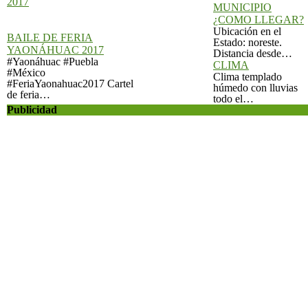
¿COMO LLEGAR?
Ubicación en el
BAILE DE FERIA
Estado: noreste.
YAONÁHUAC 2017
Distancia desde…
#Yaonáhuac #Puebla
CLIMA
#México
Clima templado
#FeriaYaonahuac2017 Cartel
húmedo con lluvias
de feria…
todo el…
Publicidad
Entradas recientes
VIEJO AMIGO – NUEVO LANZAMIENTO