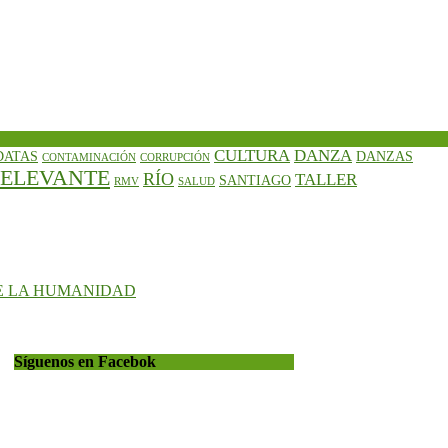
CULTURA
DANZA
DATAS
DANZAS
CONTAMINACIÓN
CORRUPCIÓN
ELEVANTE
RÍO
TALLER
SANTIAGO
RMV
SALUD
E LA HUMANIDAD
Síguenos en Facebok