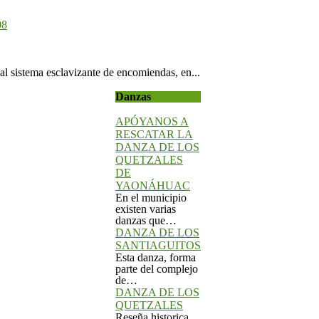
08
al sistema esclavizante de encomiendas, en...
Danzas
APÓYANOS A
RESCATAR LA
DANZA DE LOS
QUETZALES
DE
YAONÁHUAC
En el municipio
existen varias
danzas que…
DANZA DE LOS
SANTIAGUITOS
Esta danza, forma
parte del complejo
de…
DANZA DE LOS
QUETZALES
Reseña historica
de la danza de