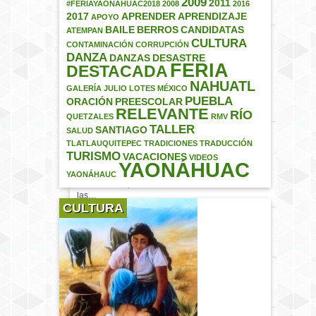
2009
La entrega de los
2011
#FERIAYAONÁHUAC2018
2008
2016
“Cacahuates” por parte…
2017
APRENDER
APRENDIZAJE
APOYO
BAILE
BERROS
CANDIDATAS
ATEMPAN
EXCELENTE
CULTURA
CONTAMINACIÓN
CORRUPCIÓN
OPORTUNIDAD EN BIENES
DANZA
DANZAS
DESASTRE
RAÍCES
FERIA
DESTACADA
[caption id="attachment_785"
NAHUATL
align="aligncenter"
GALERÍA
JULIO
LOTES
MÉXICO
width="615"] VENDO LOTES
PUEBLA
ORACIÓN
PREESCOLAR
EN…
RELEVANTE
RÍO
QUETZALES
RMV
TALLER
SANTIAGO
SALUD
CANDIDATAS A REINA DE
TLATLAUQUITEPEC
TRADICIONES
TRADUCCIÓN
LA FERIA PATRONAL
TURISMO
VACACIONES
VIDEOS
#YAONÁHUAC2017
YAONÁHUAC
#Yaonáhuac #Puebla
YAONÁHAUC
#México Les presentamos a
las…
CULTURA
INVITACIÓN AL BAILE DE
FERIA YAONÁHUAC 2017
CARTEL DE LUCHA LIBRE
– DOMINGO 23 DE JULIO