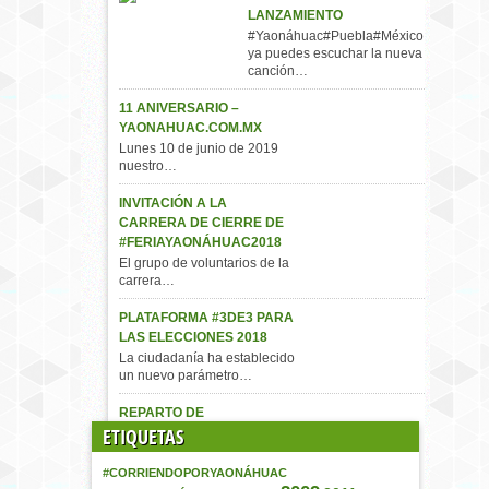
LANZAMIENTO
#Yaonáhuac#Puebla#México,
ya puedes escuchar la nueva
canción…
11 ANIVERSARIO –
YAONAHUAC.COM.MX
Lunes 10 de junio de 2019
nuestro…
INVITACIÓN A LA
CARRERA DE CIERRE DE
#FERIAYAONÁHUAC2018
El grupo de voluntarios de la
carrera…
PLATAFORMA #3DE3 PARA
LAS ELECCIONES 2018
La ciudadanía ha establecido
un nuevo parámetro…
REPARTO DE
ETIQUETAS
CACAHUATES POR PARTE
DEL H. AYUNTAMIENTO
MUNICIPAL
#CORRIENDOPORYAONÁHUAC