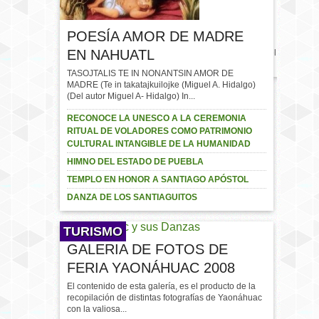
BAILE DE FERIA
YAONÁHUAC 2017
#Yaonáhuac #Puebla
POESÍA AMOR DE MADRE
#México
EN NAHUATL
#FeriaYaonahuac2017 Cartel
de feria…
TASOJTALIS TE IN NONANTSIN AMOR DE
MADRE (Te in takatajkuilojke (Miguel A. Hidalgo)
(Del autor Miguel A- Hidalgo) In...
RECONOCE LA UNESCO A LA CEREMONIA
RITUAL DE VOLADORES COMO PATRIMONIO
CULTURAL INTANGIBLE DE LA HUMANIDAD
HIMNO DEL ESTADO DE PUEBLA
TEMPLO EN HONOR A SANTIAGO APÓSTOL
DANZA DE LOS SANTIAGUITOS
TURISMO
GALERIA DE FOTOS DE
FERIA YAONÁHUAC 2008
El contenido de esta galería, es el producto de la
recopilación de distintas fotografías de Yaonáhuac
con la valiosa...