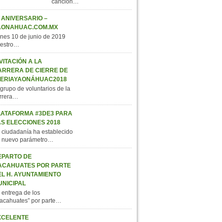
canción…
 ANIVERSARIO –
AONAHUAC.COM.MX
nes 10 de junio de 2019
estro…
VITACIÓN A LA
ARRERA DE CIERRE DE
FERIAYAONÁHUAC2018
 grupo de voluntarios de la
rrera…
LATAFORMA #3DE3 PARA
AS ELECCIONES 2018
 ciudadanía ha establecido
 nuevo parámetro…
EPARTO DE
ACAHUATES POR PARTE
EL H. AYUNTAMIENTO
UNICIPAL
 entrega de los
acahuates” por parte…
XCELENTE