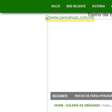
YAONÁHU
INICIO
MÁS RECIENTE
MÉXICO
HISTORIA
Tierra de 
RELEVANTE
INICIO DE FERIA #YAON
VIDEO DE LOS FUERTES 
HOME
GALERÍA DE IMÁGENES
/
/
PARA L
NUEVO CENTRO DE SALU