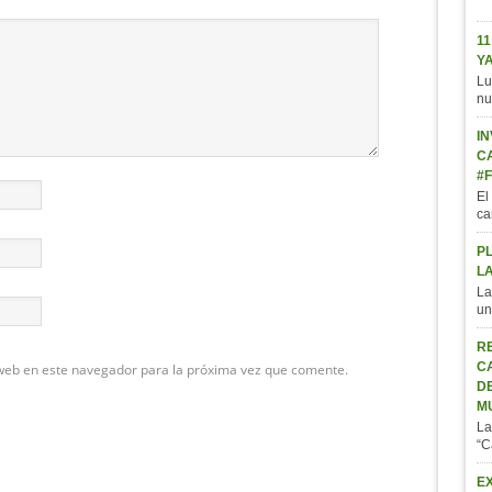
11
Y
Lu
nu
IN
C
#
El
ca
P
L
La
un
R
C
web en este navegador para la próxima vez que comente.
D
M
La
“C
E