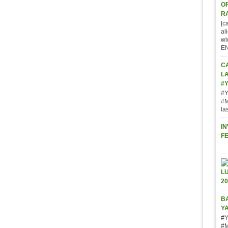
O
R
[c
al
wi
E
C
L
#
#Y
#M
la
IN
F
BA
Y
#Y
#M