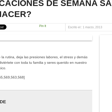
CACIONES DE SEMANA SA
ONÁHUAC 2012
HACER?
LA MUJER
NAHUAC.COM.MX
Pin It
Escrito el:: 1 marzo, 2013
O «LOS BERROS»
 la rutina, deja las presiones labores, el stress y demás
viértete con toda tu familia y seres querido en nuestro
ico.
65,569,563,568]
 DE