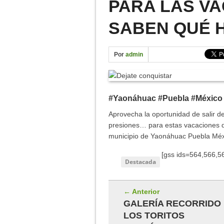
PARA LAS VA
IMÁGENES DE FERIA YA
SABEN QUÉ 
DÍA INTERNACIONAL DE 
11 ANIVERSARIO – YAO
Por
admin
CONTAMINACIÓN DEL RÍ
#Yaonáhuac #Puebla #México
Aprovecha la oportunidad de salir de
presiones… para estas vacaciones di
municipio de Yaonáhuac Puebla Méx
[gss ids=564,566,5
Destacada
← Anterior
GALERÍA RECORRIDO
LOS TORITOS