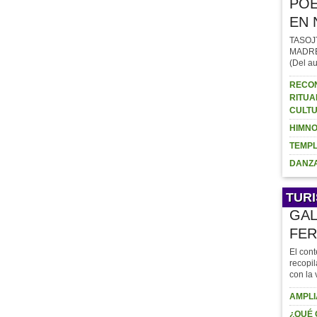
POE
EN 
TASOJ
MADRE (
(Del au
RECON
RITUA
CULTU
HIMNO
TEMPL
DANZA
TUR
GAL
FER
El cont
recopil
con la 
AMPLI
¿QUÉ 