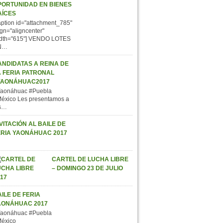
PORTUNIDAD EN BIENES
AÍCES
aption id="attachment_785"
ign="aligncenter"
dth="615"] VENDO LOTES
N…
ANDIDATAS A REINA DE
A FERIA PATRONAL
YAONÁHUAC2017
aonáhuac #Puebla
éxico Les presentamos a
s…
VITACIÓN AL BAILE DE
ERIA YAONÁHUAC 2017
CARTEL DE LUCHA LIBRE
– DOMINGO 23 DE JULIO
ILE DE FERIA
AONÁHUAC 2017
aonáhuac #Puebla
éxico