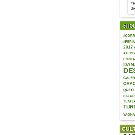
#F
de
ETIQ
#CORR
#FERI
2017
ATEMP
CONTA
DAN
DE
GALER
ORAC
QUETZ
SALUD
TLATL
TUR
YAON
CUL