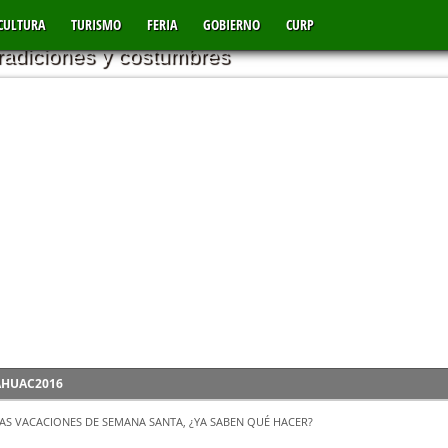
AC PUEBLA
CULTURA
TURISMO
FERIA
GOBIERNO
CURP
tradiciones y costumbres
ÁHUAC2016
VIENTOS
AS VACACIONES DE SEMANA SANTA, ¿YA SABEN QUÉ HACER?
D EN LA LOCALIDAD DE TEPANTILOYAN YAONÁHUAC PUEBLA