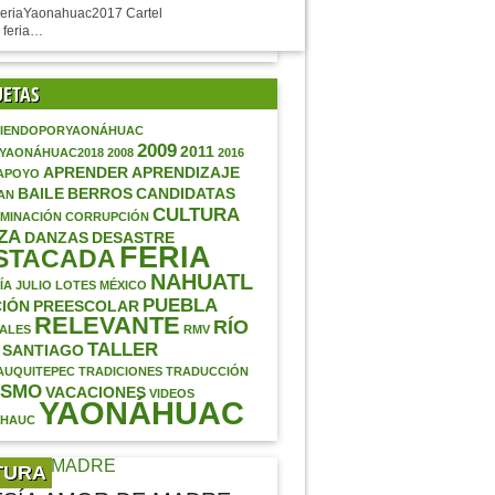
eriaYaonahuac2017 Cartel
 feria…
UETAS
IENDOPORYAONÁHUAC
2009
2011
AYAONÁHUAC2018
2008
2016
APRENDER
APRENDIZAJE
APOYO
BAILE
BERROS
CANDIDATAS
AN
CULTURA
MINACIÓN
CORRUPCIÓN
ZA
DANZAS
DESASTRE
FERIA
STACADA
NAHUATL
ÍA
JULIO
LOTES
MÉXICO
PUEBLA
IÓN
PREESCOLAR
RELEVANTE
RÍO
ALES
RMV
TALLER
SANTIAGO
AUQUITEPEC
TRADICIONES
TRADUCCIÓN
ISMO
VACACIONES
VIDEOS
YAONÁHUAC
ÁHAUC
TURA