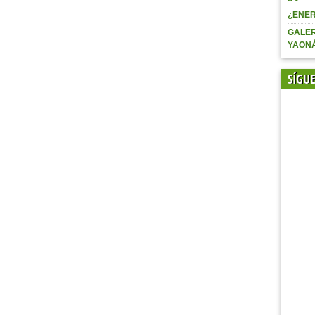
¿ENER
GALER
YAON
SÍGU