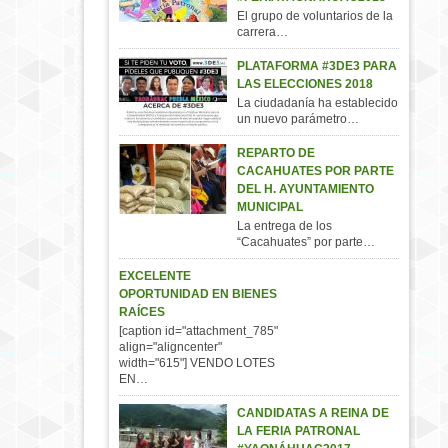
El grupo de voluntarios de la
carrera…
PLATAFORMA #3DE3 PARA
LAS ELECCIONES 2018
La ciudadanía ha establecido
un nuevo parámetro…
REPARTO DE
CACAHUATES POR PARTE
DEL H. AYUNTAMIENTO
MUNICIPAL
La entrega de los
“Cacahuates” por parte…
EXCELENTE
OPORTUNIDAD EN BIENES
RAÍCES
[caption id="attachment_785"
align="aligncenter"
width="615"] VENDO LOTES
EN…
CANDIDATAS A REINA DE
LA FERIA PATRONAL