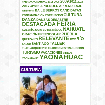
2009
2011
#FERIAYAONÁHUAC2018
2008
2016
2017
APRENDER
APRENDIZAJE
APOYO
BAILE
BERROS
CANDIDATAS
ATEMPAN
CULTURA
CONTAMINACIÓN
CORRUPCIÓN
DANZA
DANZAS
DESASTRE
FERIA
DESTACADA
NAHUATL
GALERÍA
JULIO
LOTES
MÉXICO
PUEBLA
ORACIÓN
PREESCOLAR
RELEVANTE
RÍO
QUETZALES
RMV
TALLER
SANTIAGO
SALUD
TLATLAUQUITEPEC
TRADICIONES
TRADUCCIÓN
TURISMO
VACACIONES
VIDEOS
YAONÁHUAC
YAONÁHAUC
CULTURA