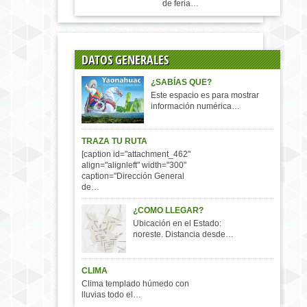
de feria…
DATOS GENERALES
¿SABÍAS QUE?
Este espacio es para mostrar
información numérica…
TRAZA TU RUTA
[caption id="attachment_462"
align="alignleft" width="300"
caption="Dirección General
de…
¿COMO LLEGAR?
Ubicación en el Estado:
noreste. Distancia desde…
CLIMA
Clima templado húmedo con
lluvias todo el…